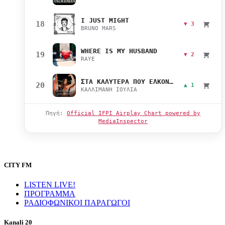
I JUST MIGHT
18
▼ 3
BRUNO MARS
WHERE IS MY HUSBAND
19
▼ 2
RAYE
ΣΤΑ ΚΑΛΥΤΕΡΑ ΠΟΥ ΕΛΚΟΝΤΑΙ
20
▲ 1
ΚΑΛΛΙΜΑΝΗ ΙΟΥΛΙΑ
Πηγή:
Official IFPI Airplay Chart powered by
MediaInspector
CITY FM
LISTEN LIVE!
ΠΡΟΓΡΑΜΜΑ
ΡΑΔΙΟΦΩΝΙΚΟΙ ΠΑΡΑΓΩΓΟΙ
Kanali 20