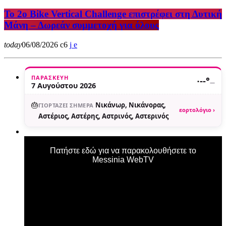
Το 2ο Bike Vertical Challenge επιστρέφει στη Δυτική
Μάνη – Δωρεάν συμμετοχή για όλους
today
06/08/2026
6
ΠΑΡΑΣΚΕΥΉ
·
--°
—
7 Αυγούστου 2026
🎂
Νικάνωρ, Νικάνορας,
ΓΙΟΡΤΆΖΕΙ ΣΉΜΕΡΑ
εορτολόγιο ›
Αστέριος, Αστέρης, Αστρινός, Αστερινός
Πατήστε εδώ για να παρακολουθήσετε το
Messinia WebTV