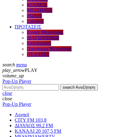
ΚΟΣΜΟΣ
ΜΕΣΣΗΝΙΑ
ΖΩΔΙΑ
Lifestyle
ΠΡΟΤΑΣΕΙΣ
Events Μεσσηνίας
ΔΙΑΓΩΝΙΣΜΟΙ
Εκδηλώσεις
Πανηγύρια Μεσσηνίας
ΠΕΛΑΤΕΣ
search
menu
play_arrow
PLAY
volume_up
Pop-Up Player
search
Αναζήτηση
close
close
Pop-Up Player
Αρχική
CITY FM 103,8
ΔΙΑΥΛΟΣ 99.2 FM
ΚΑΝΑΛΙ 20 107,5 FM
MESSINIAWEBTV