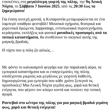
επισκέπτες στη
μεγαλύτερη γιορτή της πόλης
, την
9η Λευκή
Νύχτα
, το
Σάββατο 7 Ιουνίου 2025
, από τις
20:30 έως τα
ξημερώματα
!
Για ένατη συνεχή χρονιά, η Κυπαρισσία μεταμορφώνεται σε ένα
λαμπερό υπαίθριο φεστιβάλ! Μουσικά σχήματα, θεατρικά και
χορευτικά δρώμενα, happenings, εντυπωσιακά πυροτεχνήματα,
κεράσματα, εκπλήξεις και φυσικά
μοναδικές προσφορές από τα
τοπικά καταστήματα
, θα συνθέσουν το σκηνικό αυτής της
μαγικής βραδιάς.
Η νύχτα που η πόλη ζει αλλιώς…
Με φόντο το καλοκαιρινό φεγγάρι και την παραλιακή αύρα, τα
εμπορικά καταστήματα και οι επαγγελματίες της πόλης
υποδέχονται μικρούς και μεγάλους με γιορτινή διάθεση,
δημιουργώντας μια εμπειρία που κάθε χρόνο ξεπερνά τις
προσδοκίες!
Μια Λευκή Νύχτα γεμάτη φως, χαρά και θετική
ενέργεια, που φέρνει τον κόσμο κοντά και τονώνει την τοπική
αγορά.
Ραντεβού στο κέντρο της πόλης για μια μαγική βραδιά γεμάτη
φως, χαρά και θετική ενέργεια!