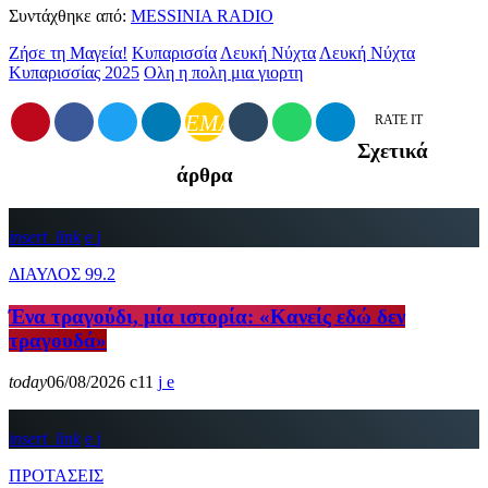
Συντάχθηκε από:
MESSINIA RADIO
Ζήσε τη Μαγεία!
Κυπαρισσία
Λευκή Νύχτα
Λευκή Νύχτα
Κυπαρισσίας 2025
Ολη η πολη μια γιορτη
EMAIL
RATE IT
Σχετικά
άρθρα
insert_link
ΔΙΑΥΛΟΣ 99.2
Ένα τραγούδι, μία ιστορία: «Κανείς εδώ δεν
τραγουδά»
today
06/08/2026
11
insert_link
ΠΡΟΤΑΣΕΙΣ