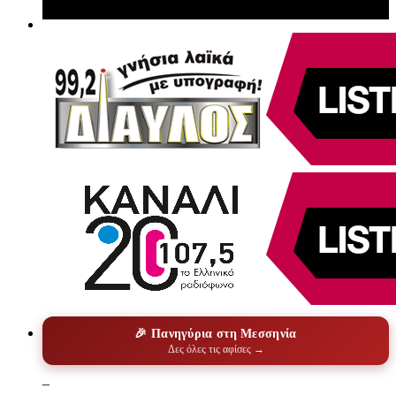
🎉 Πανηγύρια στη Μεσσηνία
Δες όλες τις αφίσες →
–