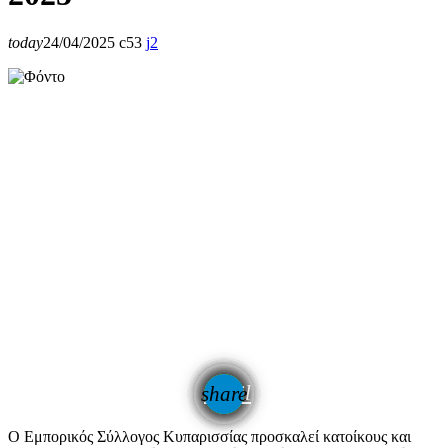
today
24/04/2025
53
2
email
share
2
Ο Εμπορικός Σύλλογος Κυπαρισσίας προσκαλεί κατοίκους και