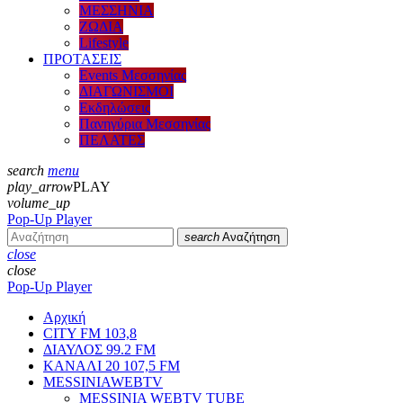
ΜΕΣΣΗΝΙΑ
ΖΩΔΙΑ
Lifestyle
ΠΡΟΤΑΣΕΙΣ
Events Μεσσηνίας
ΔΙΑΓΩΝΙΣΜΟΙ
Εκδηλώσεις
Πανηγύρια Μεσσηνίας
ΠΕΛΑΤΕΣ
search
menu
play_arrow
PLAY
volume_up
Pop-Up Player
search
Αναζήτηση
close
close
Pop-Up Player
Αρχική
CITY FM 103,8
ΔΙΑΥΛΟΣ 99.2 FM
ΚΑΝΑΛΙ 20 107,5 FM
MESSINIAWEBTV
MESSINIA WEBTV TUBE