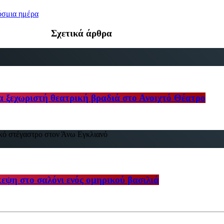
όσμια ημέρα
Σχετικά άρθρα
 ξεχωριστή θεατρική βραδιά στο Ανοιχτό Θέατρο
εψη στο σαλόνι ενός ομηρικού βασιλιά