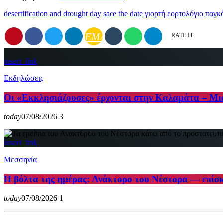
desertification and drought day
sace the date
γιορτή
εορτολόγιο
παγκ
EMAIL
RATE IT
insert_link
Εκδηλώσεις
Οι «Εκκλησιάζουσες» έρχονται στην Καλαμάτα – Μια
today
07/08/2026
3
insert_link
Μεσσηνία
Η βόλτα της ημέρας: Ανάκτορο του Νέστορα — επίσκ
today
07/08/2026
1