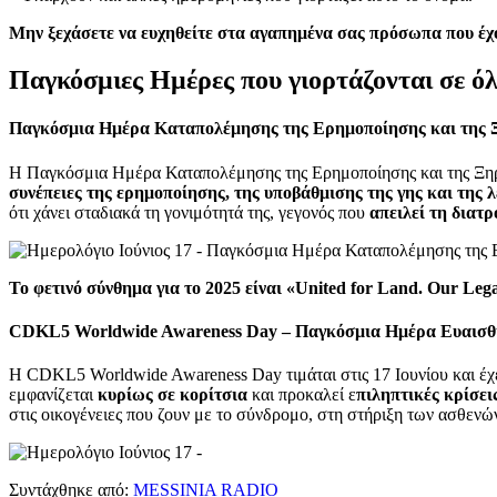
Μην ξεχάσετε να ευχηθείτε στα αγαπημένα σας πρόσωπα που έχο
Παγκόσμιες Ημέρες που γιορτάζονται σε όλ
Παγκόσμια Ημέρα Καταπολέμησης της Ερημοποίησης και της 
Η Παγκόσμια Ημέρα Καταπολέμησης της Ερημοποίησης και της Ξη
συνέπειες της ερημοποίησης, της υποβάθμισης της γης και της 
ότι χάνει σταδιακά τη γονιμότητά της, γεγονός που
απειλεί τη διατ
Το φετινό σύνθημα για το 2025 είναι «United for Land. Our Leg
CDKL5 Worldwide Awareness Day – Παγκόσμια Ημέρα Ευαισθ
Η CDKL5 Worldwide Awareness Day τιμάται στις 17 Ιουνίου και έχε
εμφανίζεται
κυρίως σε κορίτσια
και προκαλεί ε
πιληπτικές κρίσει
στις οικογένειες που ζουν με το σύνδρομο, στη στήριξη των ασθενώ
Συντάχθηκε από:
MESSINIA RADIO