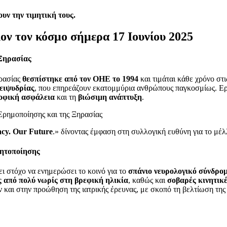
υν την τιμητική τους.
ον τον κόσμο σήμερα 17 Ιουνίου 2025
Ξηρασίας
ρασίας
θεσπίστηκε από τον ΟΗΕ το 1994
και τιμάται κάθε χρόνο στι
λειψυδρίας
, που επηρεάζουν εκατομμύρια ανθρώπους παγκοσμίως. Ερη
ροφική ασφάλεια
και τη
βιώσιμη ανάπτυξη
.
acy. Our Future
.» δίνοντας έμφαση στη συλλογική ευθύνη για το μέλλ
ητοποίησης
ι στόχο να ενημερώσει το κοινό για το
σπάνιο νευρολογικό σύνδρ
ς από πολύ νωρίς στη βρεφική ηλικία
, καθώς και
σοβαρές κινητικ
ν και στην προώθηση της ιατρικής έρευνας, με σκοπό τη βελτίωση της