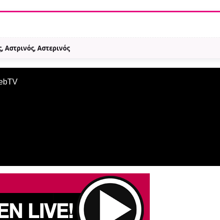
, Αστρινός, Αστερινός
WebTV