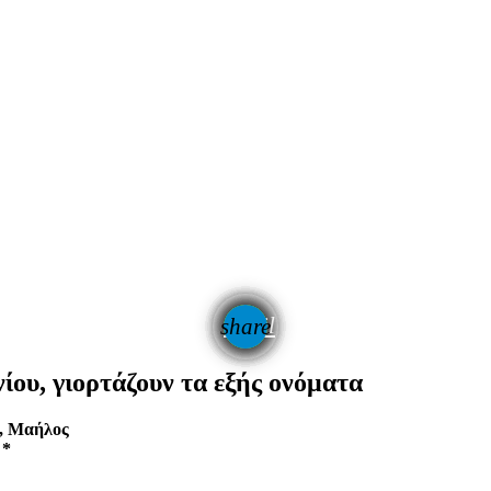
email
share
ίου, γιορτάζουν τα εξής ονόματα
ς, Μαήλος
 *