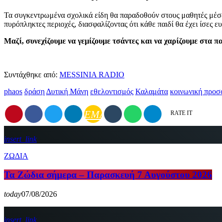
Τα συγκεντρωμένα σχολικά είδη θα παραδοθούν στους μαθητές μέσω
πυρόπληκτες περιοχές, διασφαλίζοντας ότι κάθε παιδί θα έχει ίσες ευ
Μαζί, συνεχίζουμε να γεμίζουμε τσάντες και να χαρίζουμε στα πα
Συντάχθηκε από:
MESSINIA RADIO
phaos
δράση
Δυτική Μάνη
εθελοντισμός
Καλαμάτα
κοινωνική προσ
EMAIL
RATE IT
insert_link
ΖΩΔΙΑ
Τα Ζώδια σήμερα – Παρασκευή 7 Αυγούστου 2026
today
07/08/2026
insert_link