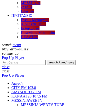
ΜΕΣΣΗΝΙΑ
ΖΩΔΙΑ
Lifestyle
ΠΡΟΤΑΣΕΙΣ
Events Μεσσηνίας
ΔΙΑΓΩΝΙΣΜΟΙ
Εκδηλώσεις
Πανηγύρια Μεσσηνίας
ΠΕΛΑΤΕΣ
search
menu
play_arrow
PLAY
volume_up
Pop-Up Player
search
Αναζήτηση
close
close
Pop-Up Player
Αρχική
CITY FM 103,8
ΔΙΑΥΛΟΣ 99.2 FM
ΚΑΝΑΛΙ 20 107,5 FM
MESSINIAWEBTV
MESSINIA WEBTV TUBE