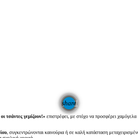
email
share
6
οι τσάντες γεμίζουν!»
επιστρέφει, με στόχο να προσφέρει χαμόγελα 
ίου
, συγκεντρώνονται καινούρια ή σε καλή κατάσταση μεταχειρισμένα
α σχολική χρονιά.