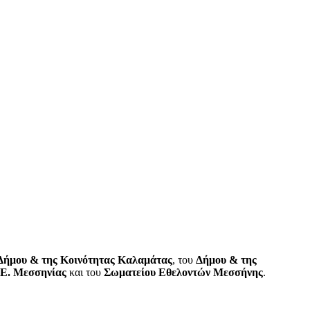
Δήμου & της Κοινότητας Καλαμάτας
, του
Δήμου & της
.Ε. Μεσσηνίας
και του
Σωματείου Εθελοντών Μεσσήνης
.