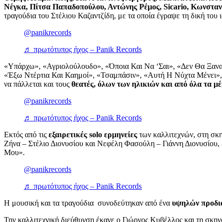
Νέγκα, Πίτσα Παπαδοπούλου, Αντώνης Ρέμος, Sicario, Κωνστα
τραγούδια του Στέλιου Καζαντζίδη, με τα οποία έγραψε τη δική του 
@panikrecords
♬ πρωτότυπος ήχος – Panik Records
«Υπάρχω», «Αγριολούλουδο», «Όποια Και Να ‘Σαι», «Δεν Θα Ξαν
«Έξω Ντέρτια Και Καημοί», «Τσαμπάσιν», «Αυτή Η Νύχτα Μένει», 
να πάλλεται και τους
θεατές, όλων των ηλικιών και από όλα τα μέ
@panikrecords
♬ πρωτότυπος ήχος – Panik Records
Εκτός από τις
εξαιρετικές solo ερμηνείες
των καλλιτεχνών, στη σκ
Ζήνα – Στέλιο Διονυσίου και Νεφέλη Φασούλη – Γιάννη Διονυσίου,
Μου».
@panikrecords
♬ πρωτότυπος ήχος – Panik Records
Η μουσική και τα τραγούδια συνοδεύτηκαν από ένα
υψηλών προδι
Την καλλιτεχνική διεύθυνση έκανε ο Γιώργος Κυβέλλος και τη σκη