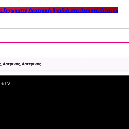
 ξεχωριστή θεατρική βραδιά στο Ανοιχτό Θέατρο
, Αστρινός, Αστερινός
WebTV