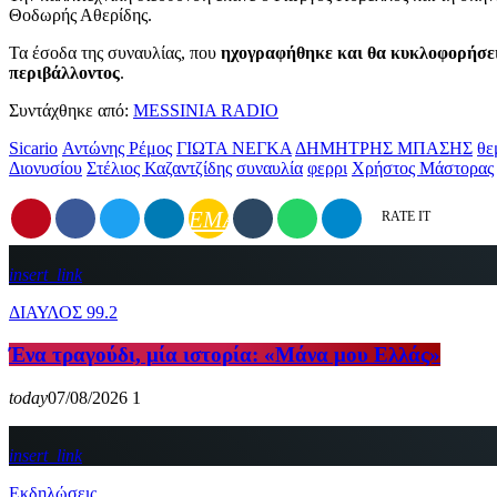
Θοδωρής Αθερίδης.
Τα έσοδα της συναυλίας, που
ηχογραφήθηκε και θα κυκλοφορήσει
περιβάλλοντος
.
Συντάχθηκε από:
MESSINIA RADIO
Sicario
Αντώνης Ρέμος
ΓΙΩΤΑ ΝΕΓΚΑ
ΔΗΜΗΤΡΗΣ ΜΠΑΣΗΣ
θε
Διονυσίου
Στέλιος Καζαντζίδης
συναυλία
φερρι
Χρήστος Μάστορας
EMAIL
RATE IT
insert_link
ΔΙΑΥΛΟΣ 99.2
Ένα τραγούδι, μία ιστορία: «Μάνα μου Ελλάς»
today
07/08/2026
1
insert_link
Εκδηλώσεις