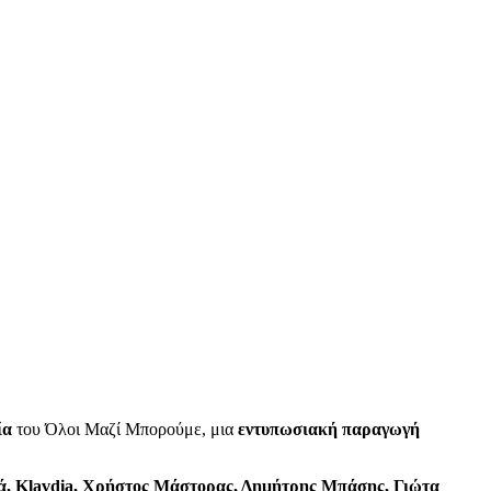
ία
του Όλοι Μαζί Μπορούμε, μια
εντυπωσιακή παραγωγή
ανά, Klavdia, Χρήστος Μάστορας, Δημήτρης Μπάσης, Γιώτα