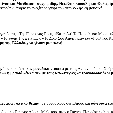
ντίνος και Ματθαίος Τσαχουρίδης, Νεφέλη Φασούλη και Θοδωρή
ιστορία κι άφησε το ανεξίτηλο χνάρι του στην ελληνική μουσική.
αγαπήσω», «Της Γερακίνας Γιος», «Κάτω Απ’ Το Πουκάμισό Μου», 
«Το Ψωμί Της Ξενιτιάς», «Το Δικό Σου Αμάρτημα» και «Γυάλινος Κό
ρη της Ελλάδας, να γίνουν μια φωνή
.
ηνή παρουσιάστηκαν
μοναδικά ντουέτα
με τους Αντώνη Ρέμο – Χρήσ
 ενώ
η βραδιά «έκλεισε» με τους καλλιτέχνες να τραγουδούν όλοι 
αγραφών οπτικό θέαμα
, με μοναδικούς φωτισμούς και
σύγχρονα εφ
νοθεσία ο Γιώργος Λύρας. Μαέστρος ήταν ο Γιάννης Παπαζαχαριάκης 