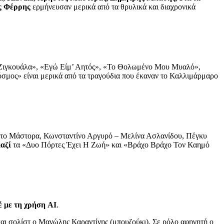
ς Φέρρης
ερμήνευσαν μερικά από τα θρυλικά και διαχρονικά
«Ζιγκουάλα», «Εγώ Είμ’ Αητός», «Το Θολωμένο Μου Μυαλό»,
σμος» είναι μερικά από τα τραγούδια που έκαναν το Καλλιμάρμαρο
το Μάστορα, Κωνσταντίνο Αργυρό – Μελίνα Ασλανίδου, Πέγκυ
μαζί
τα «Δυο Πόρτες Έχει Η Ζωή» και «Βράχο Βράχο Τον Καημό
έ με τη χρήση AI
.
και σολίστ ο Μανώλης Καραντίνης (μπουζούκι). Σε ρόλο αφηγητή ο