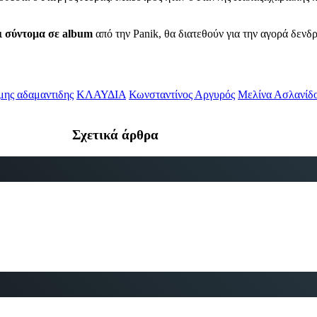
 σύντομα σε album
από την Panik, θα διατεθούν για την αγορά δενδρ
μης αδαμαντιδης
ΚΛΑΥΔΙΑ
Κωνσταντίνος Αργυρός
Μελίνα Ασλανίδ
Σχετικά άρθρα