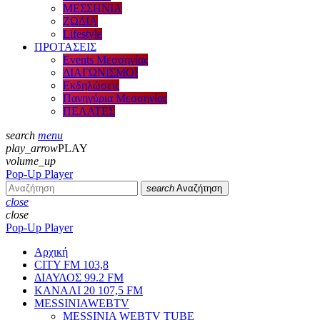
ΜΕΣΣΗΝΙΑ
ΖΩΔΙΑ
Lifestyle
ΠΡΟΤΑΣΕΙΣ
Events Μεσσηνίας
ΔΙΑΓΩΝΙΣΜΟΙ
Εκδηλώσεις
Πανηγύρια Μεσσηνίας
ΠΕΛΑΤΕΣ
search
menu
play_arrow
PLAY
volume_up
Pop-Up Player
search
Αναζήτηση
close
close
Pop-Up Player
Αρχική
CITY FM 103,8
ΔΙΑΥΛΟΣ 99.2 FM
ΚΑΝΑΛΙ 20 107,5 FM
MESSINIAWEBTV
MESSINIA WEBTV TUBE