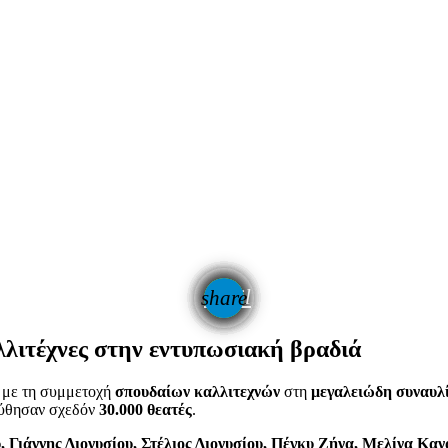
email
share
1
λλιτέχνες στην εντυπωσιακή βραδιά
με τη συμμετοχή
σπουδαίων καλλιτεχνών
στη
μεγαλειώδη συναυλ
ούθησαν σχεδόν
30.000 θεατές
.
 Γιάννης Διονυσίου, Στέλιος Διονυσίου, Πέγκυ Ζήνα, Μελίνα Κ