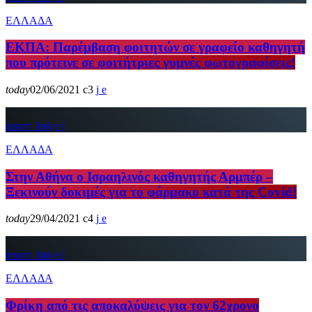
ΕΛΛΑΔΑ
ΕΚΠΑ: Παρέμβαση φοιτητών σε γραφείο καθηγητή
που πρότεινε σε φοιτήτριες γυμνές φωτογραφίσεις!
today
02/06/2021
3
insert_link
ΕΛΛΑΔΑ
Στην Αθήνα ο Ισραηλινός καθηγητής Αρμπέρ –
Ξεκινούν δοκιμές για το φάρμακο κατά της Covid!
today
29/04/2021
4
insert_link
ΕΛΛΑΔΑ
Φρίκη από τις αποκαλύψεις για τον 62χρονο