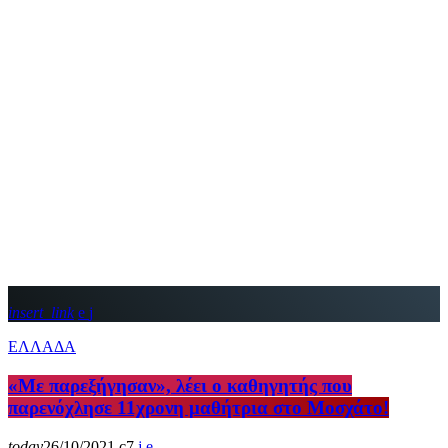
insert_link
ΕΛΛΑΔΑ
«Με παρεξήγησαν», λέει ο καθηγητής που
παρενόχλησε 11χρονη μαθήτρια στο Μοσχάτο!
today
26/10/2021
7