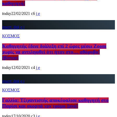
καθηγητή!
today
22/02/2021
6
insert_link
ΚΟΣΜΟΣ
Καθηγητής έδινε διάλεξη επί 2 ώρες μέσω Zoom
χωρίς να αντιληφθεί ότι ήταν στο… αθόρυβο!
(βίντεο)
today
12/02/2021
4
insert_link
ΚΟΣΜΟΣ
Γαλλία: Τζιχαντιστής αποκέφαλισε καθηγητή στο
Παρίσι και σκορπά τον τρόμο ξανά!
today
17/10/2020
3