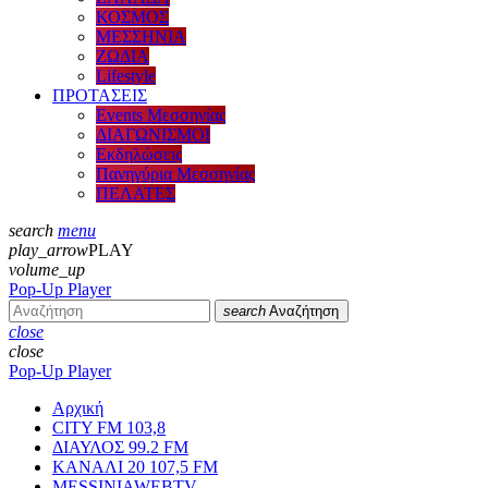
ΚΟΣΜΟΣ
ΜΕΣΣΗΝΙΑ
ΖΩΔΙΑ
Lifestyle
ΠΡΟΤΑΣΕΙΣ
Events Μεσσηνίας
ΔΙΑΓΩΝΙΣΜΟΙ
Εκδηλώσεις
Πανηγύρια Μεσσηνίας
ΠΕΛΑΤΕΣ
search
menu
play_arrow
PLAY
volume_up
Pop-Up Player
search
Αναζήτηση
close
close
Pop-Up Player
Αρχική
CITY FM 103,8
ΔΙΑΥΛΟΣ 99.2 FM
ΚΑΝΑΛΙ 20 107,5 FM
MESSINIAWEBTV