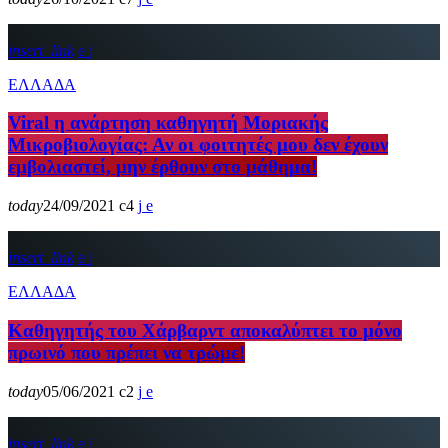
insert_link
ΕΛΛΑΔΑ
Viral η ανάρτηση καθηγητή Μοριακής
Μικροβιολογίας: Αν οι φοιτητές μου δεν έχουν
εμβολιαστεί, μην έρθουν στο μάθημα!
today
24/09/2021
4
insert_link
ΕΛΛΑΔΑ
Kαθηγητής του Χάρβαρντ αποκαλύπτει το μόνο
πρωινό που πρέπει να τρώμε!
today
05/06/2021
2
insert_link