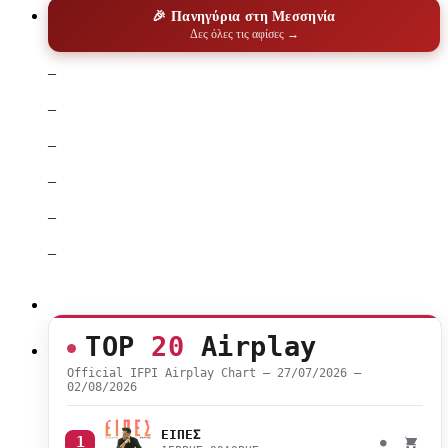
🎉 Πανηγύρια στη Μεσσηνία
Δες όλες τις αφίσες →
–
–
–
–
–
–
TOP
20
Airplay
Official IFPI Airplay Chart — 27/07/2026 –
02/08/2026
ΕΙΠΕΣ
1
●