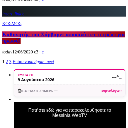
insert_link
ΚΟΣΜΟΣ
Καθηγητής του Χάρβαρντ αποκαλύπτει τι τρώει για
πρωινό!
today
12/06/2020
3
1
2
3
Επόμενο
navigate_next
ΚΥΡΙΑΚΉ
·
--°
—
9 Αυγούστου 2026
🎂
—
εορτολόγιο ›
ΓΙΟΡΤΆΖΕΙ ΣΉΜΕΡΑ
Πατήστε εδώ για να παρακολουθήσετε το
Messinia WebTV