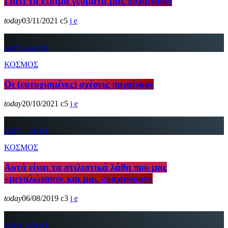
Γιατί τα έτοιμα γεύματα μας παχαίνουν!
today
03/11/2021
5
insert_link
ΚΟΣΜΟΣ
Οι (ευτυχισμένες) σχέσεις παχαίνουν
today
20/10/2021
5
insert_link
ΚΟΣΜΟΣ
Αυτά είναι τα στιλιστικά λάθη που μας
«μεγαλώνουν» και μας «παχαίνουν»
today
06/08/2019
3
insert_link