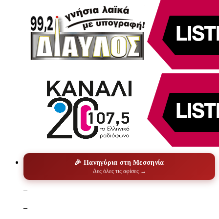
🎉 Πανηγύρια στη Μεσσηνία
Δες όλες τις αφίσες →
–
–