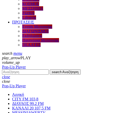
ΚΟΣΜΟΣ
ΜΕΣΣΗΝΙΑ
ΖΩΔΙΑ
Lifestyle
ΠΡΟΤΑΣΕΙΣ
Events Μεσσηνίας
ΔΙΑΓΩΝΙΣΜΟΙ
Εκδηλώσεις
Πανηγύρια Μεσσηνίας
ΠΕΛΑΤΕΣ
search
menu
play_arrow
PLAY
volume_up
Pop-Up Player
search
Αναζήτηση
close
close
Pop-Up Player
Αρχική
CITY FM 103,8
ΔΙΑΥΛΟΣ 99.2 FM
ΚΑΝΑΛΙ 20 107,5 FM
MESSINIAWEBTV