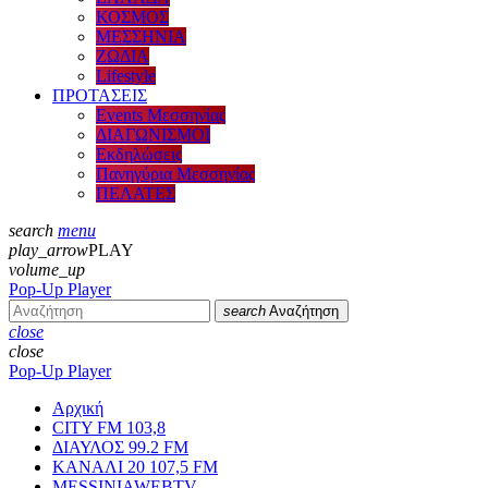
ΚΟΣΜΟΣ
ΜΕΣΣΗΝΙΑ
ΖΩΔΙΑ
Lifestyle
ΠΡΟΤΑΣΕΙΣ
Events Μεσσηνίας
ΔΙΑΓΩΝΙΣΜΟΙ
Εκδηλώσεις
Πανηγύρια Μεσσηνίας
ΠΕΛΑΤΕΣ
search
menu
play_arrow
PLAY
volume_up
Pop-Up Player
search
Αναζήτηση
close
close
Pop-Up Player
Αρχική
CITY FM 103,8
ΔΙΑΥΛΟΣ 99.2 FM
ΚΑΝΑΛΙ 20 107,5 FM
MESSINIAWEBTV