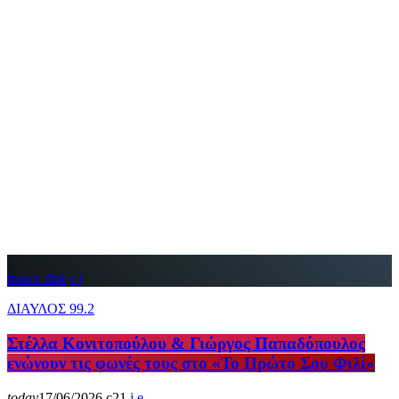
insert_link
ΔΙΑΥΛΟΣ 99.2
Στέλλα Κονιτοπούλου & Γιώργος Παπαδόπουλος
ενώνουν τις φωνές τους στο «Το Πρώτο Σου Φιλί»
today
17/06/2026
21