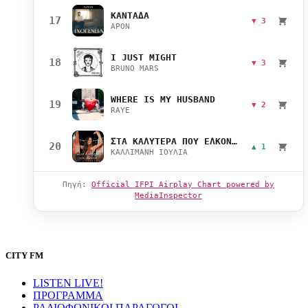
ΚΑΝΤΑΔΑ
17
▼ 3
APON
I JUST MIGHT
18
▼ 3
BRUNO MARS
WHERE IS MY HUSBAND
19
▼ 2
RAYE
ΣΤΑ ΚΑΛΥΤΕΡΑ ΠΟΥ ΕΛΚΟΝΤΑΙ
20
▲ 1
ΚΑΛΛΙΜΑΝΗ ΙΟΥΛΙΑ
Πηγή:
Official IFPI Airplay Chart powered by
MediaInspector
CITY FM
LISTEN LIVE!
ΠΡΟΓΡΑΜΜΑ
ΡΑΔΙΟΦΩΝΙΚΟΙ ΠΑΡΑΓΩΓΟΙ