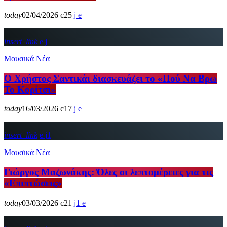
today
02/04/2026
25
insert_link
Μουσικά Νέα
Ο Χρήστος Σαντικάι διασκευάζει το «Πού Να Βρω
Το Κορίτσι»
today
16/03/2026
17
insert_link
1
Μουσικά Νέα
Γιώργος Μαζωνάκης: Όλες οι λεπτομέρειες για τις
«Επιπτώσεις»
today
03/03/2026
21
1