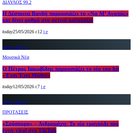
ΔΙΑΥΛΟΣ 99.2
Η Δέσποινα Βανδή παρουσιάζει το «Να Μ’ Αγαπάς»
και δίνει ρυθμό στο φετινό καλοκαίρι
today
25/05/2026
12
insert_link
Μουσικά Νέα
Ο Πέτρος Ιακωβίδης παρουσιάζει το νέο του hit
«Έτσι Έχει Μάθει»
today
12/05/2026
7
insert_link
ΠΡΟΤΑΣΕΙΣ
«Σούσουρο» – Ανδρομάχη: Το νέο τραγούδι που
έγινε viral στο TikTok