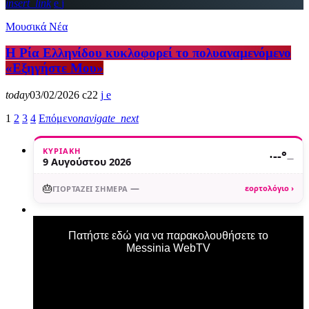
insert_link
Μουσικά Νέα
Η Ρία Ελληνίδου κυκλοφορεί το πολυαναμενόμενο
«Εξηγήστε Μου»
today
03/02/2026
22
1
2
3
4
Επόμενο
navigate_next
ΚΥΡΙΑΚΉ
·
--°
—
9 Αυγούστου 2026
🎂
—
εορτολόγιο ›
ΓΙΟΡΤΆΖΕΙ ΣΉΜΕΡΑ
Πατήστε εδώ για να παρακολουθήσετε το
Messinia WebTV