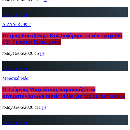
insert_link
ΔΙΑΥΛΟΣ 99.2
Πέτρος Ιακωβίδης: Κυκλοφόρησε το νέο τραγούδι
«Τι Γυναίκα Είσαι Εσύ»
today
16/06/2026
5
insert_link
Μουσικά Νέα
Ο Γιώργος Μαζωνάκης παρουσιάζει το
κινηματογραφικό music video για τις «Επιπτώσεις»
today
05/06/2026
11
insert_link