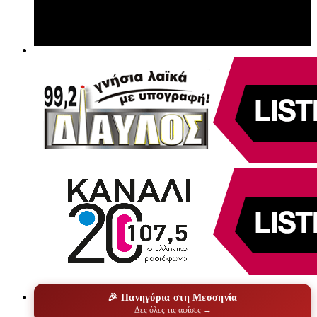
🎉 Πανηγύρια στη Μεσσηνία
Δες όλες τις αφίσες →